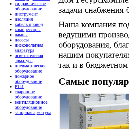
гидравлическое
задачи снабжения 
оборудование
инструмент
изоляция
Наша компания под
кабель провод
компрессоры
ведущими произво
лампы
насосы
оборудования, бла
низковольтная
апаратура
нашим покупателям
осветительная
арматура
так и в бюджетном
пневматическое
оборудование
пожарное
Самые популяр
оборудование
РТИ
сварочное
оборудование
вентиляционное
оборудование
запорная арматура