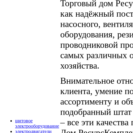
Торговый дом Ресу
как надёжный пост
насосного, вентиля
оборудования, рез
проводниковой про
самых различных о
хозяйства.
Внимательное отн
клиента, умение п
ассортименту и об
подобранный штат
– все эти качеств
щитовое
электрооборудование
Дом РесурсКомплек
электродвигатели